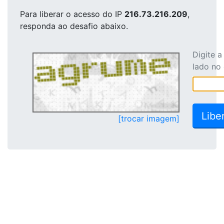
Para liberar o acesso
do IP
216.73.216.209
,
responda ao desafio abaixo.
Digite 
lado no
[trocar imagem]